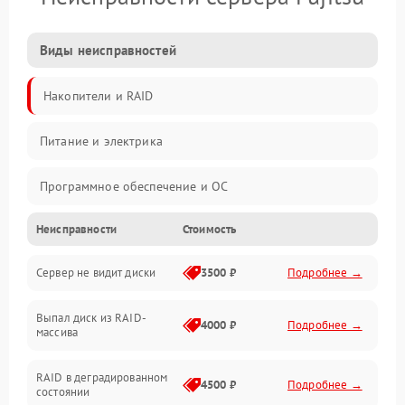
Виды неисправностей
Накопители и RAID
Питание и электрика
Программное обеспечение и ОС
Неисправности
Стоимость
Охлаждение и температура
Сервер не видит диски
3500 ₽
Подробнее →
Материнская плата и процессор
Выпал диск из RAID-
Сеть и коммуникации
4000 ₽
Подробнее →
массива
BIOS / прошивки
RAID в деградированном
4500 ₽
Подробнее →
состоянии