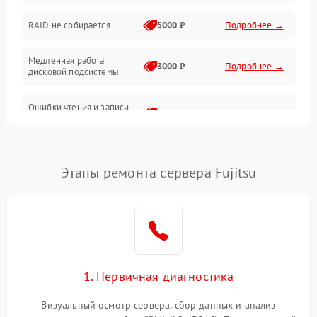
Оперативная память
RAID не собирается
5000 ₽
Подробнее →
Корпус и механика
Медленная работа
3000 ₽
Подробнее →
дисковой подсистемы
Контроллеры и интерфейсы
Ошибки чтения и записи
Виртуализация и сервисы
3500 ₽
Подробнее →
данных
Влага и внешние воздействия
Потеря данных
5000 ₽
Подробнее →
Этапы ремонта сервера Fujitsu
Программные сбои
Общие поломки
Система охлаждения
1. Первичная диагностика
Режим работы
Визуальный осмотр сервера, сбор данных и анализ