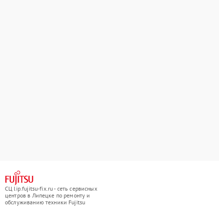
СЦ lip.fujitsu-fix.ru - сеть сервисных
центров в Липецке по ремонту и
обслуживанию техники Fujitsu