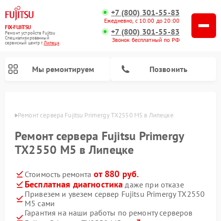
+7 (800) 301-55-83
Ежедневно, с 10:00 до 20:00
FIX-FUJITSU
+7 (800) 301-55-83
Ремонт устройств Fujitsu
Специализированный
Звонок бесплатный по РФ
cервисный центр г.
Липецк
Мы ремонтируем
Позвонить
пецке
Ремонт сервера Fujitsu Primergy TX2550 M5 в Липецке
Ремонт сервера Fujitsu Primergy
Ремонт сетевых хранилищ Fujitsu
TX2550 M5 в Липецке
от 880 руб.
Стоимость ремонта
Бесплатная диагностика
даже при отказе
Привезем и увезем сервер Fujitsu Primergy TX2550
M5 сами
Гарантия на наши работы по ремонту серверов