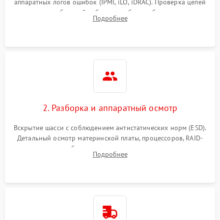
аппаратных логов ошибок (IPMI, iLO, iDRAC). Проверка цепей
Влага и внешные воздействия
питания и базовой работоспособности без вскрытия
Подробнее
корпуса для быстрой локализации сбоя.
2. Разборка и аппаратный осмотр
Вскрытие шасси с соблюдением антистатических норм (ESD).
Детальный осмотр материнской платы, процессоров, RAID-
контроллеров и блоков питания на наличие термических
Подробнее
повреждений, прогаров или окислений.