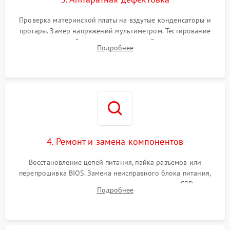
Проверка материнской платы на вздутые конденсаторы и
прогары. Замер напряжений мультиметром. Тестирование
оперативной памяти и накопителей с помощью
Подробнее
диагностического ПО для выявления сбойных секторов и
ошибок.
4. Ремонт и замена компонентов
Восстановление цепей питания, пайка разъемов или
перепрошивка BIOS. Замена неисправного блока питания,
видеокарты, процессора или установка нового SSD для
Подробнее
восстановления и повышения скорости работы системы.