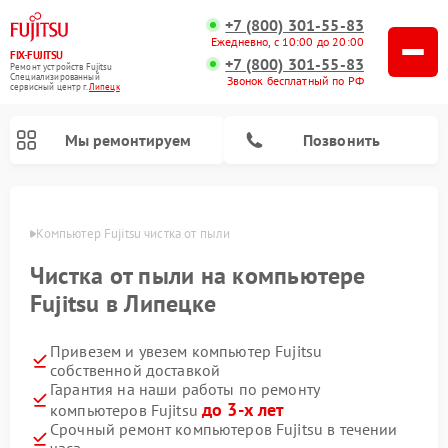
+7 (800) 301-55-83
Ежедневно, с 10:00 до 20:00
FIX-FUJITSU
+7 (800) 301-55-83
Ремонт устройств Fujitsu
Специализированный
Звонок бесплатный по РФ
cервисный центр г.
Липецк
Мы ремонтируем
Позвонить
пецке
Компьютер Fujitsu чистка от пыли
Чистка от пыли на компьютере
Ремонт сетевых хранилищ Fujitsu
Fujitsu в Липецке
Привезем и увезем компьютер Fujitsu
собственной доставкой
Гарантия на наши работы по ремонту
до 3-х лет
компьютеров Fujitsu
Срочный ремонт компьютеров Fujitsu в течении