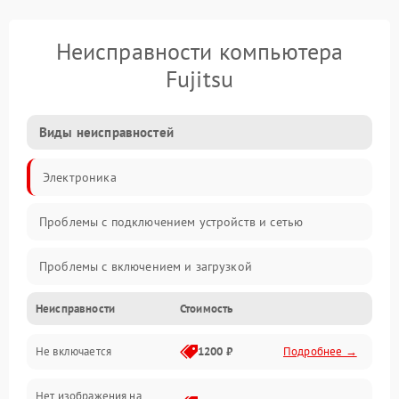
Неисправности компьютера
Fujitsu
Виды неисправностей
Электроника
Проблемы с подключением устройств и сетью
Проблемы с включением и загрузкой
Неисправности
Стоимость
Проблемы с изображением и монитором
Не включается
1200 ₽
Подробнее →
Проблемы с производительностью и стабильностью
Нет изображения на