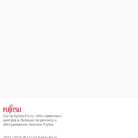
СЦ lip.fujitsu-fix.ru - сеть сервисных
центров в Липецке по ремонту и
обслуживанию техники Fujitsu
2021-2026 © СЦ lip.fujitsu-fix.ru