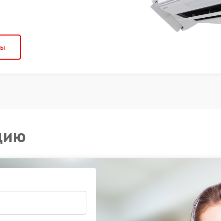
ны
цию