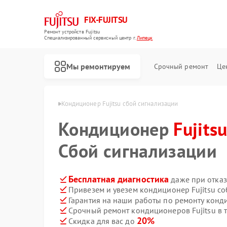
FIX-FUJITSU
Ремонт устройств Fujitsu
Специализированный cервисный центр г.
Липецк
Мы ремонтируем
Срочный ремонт
Це
в Fujitsu в Липецке
Кондиционер Fujitsu сбой сигнализации
Кондиционер
Fujits
Сбой сигнализации
Ремонт сетевых хранилищ Fujitsu
Бесплатная диагностика
даже при отказ
Привезем и увезем кондиционер Fujitsu с
Гарантия на наши работы по ремонту конд
Срочный ремонт кондиционеров Fujitsu в 
20%
Скидка для вас до