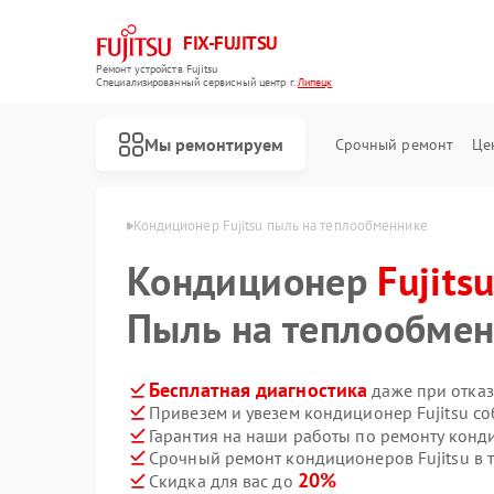
FIX-FUJITSU
Ремонт устройств Fujitsu
Специализированный cервисный центр г.
Липецк
Мы ремонтируем
Срочный ремонт
Це
в Fujitsu в Липецке
Кондиционер Fujitsu пыль на теплообменнике
Кондиционер
Fujits
Пыль на теплообме
Ремонт сетевых хранилищ Fujitsu
Бесплатная диагностика
даже при отказ
Привезем и увезем кондиционер Fujitsu с
Гарантия на наши работы по ремонту конд
Срочный ремонт кондиционеров Fujitsu в 
20%
Скидка для вас до