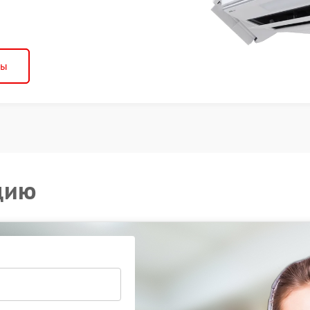
ны
цию