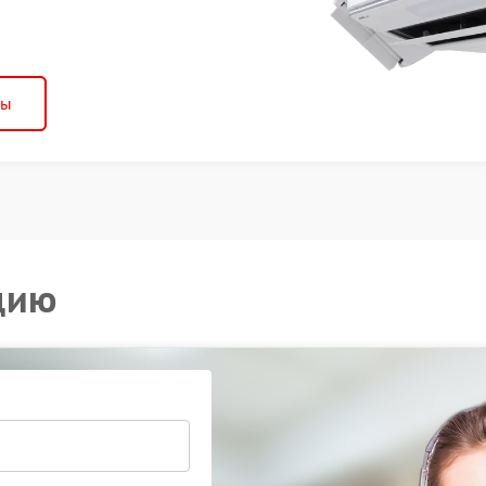
ны
цию