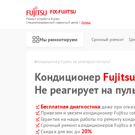
FIX-FUJITSU
Ремонт устройств Fujitsu
Специализированный cервисный центр г.
Липецк
Мы ремонтируем
Срочный ремонт
Це
в Fujitsu в Липецке
Кондиционер Fujitsu не реагирует на пульт
Кондиционер
Fujits
Не реагирует на пул
Ремонт сетевых хранилищ Fujitsu
Бесплатная диагностика
даже при отказ
Привезем и увезем кондиционер Fujitsu с
Гарантия на наши работы по ремонту конд
Срочный ремонт кондиционеров Fujitsu в 
20%
Скидка для вас до