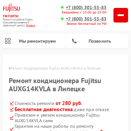
+7 (800) 301-55-83
Ежедневно, с 10:00 до 20:00
FIX-FUJITSU
+7 (800) 301-55-83
Ремонт устройств Fujitsu
Специализированный
Звонок бесплатный по РФ
cервисный центр г.
Липецк
Мы ремонтируем
Позвонить
пецке
Ремонт кондиционера Fujitsu AUXG14KVLA в Липецке
Ремонт кондиционера Fujitsu
Ремонт сетевых хранилищ Fujitsu
AUXG14KVLA в Липецке
от 280 руб.
Стоимость ремонта
Бесплатная диагностика
даже при отказе
Привезем и увезем кондиционер Fujitsu
AUXG14KVLA сами
Гарантия на наши работы по ремонту