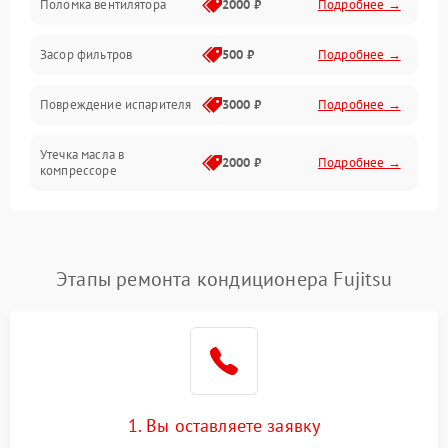
Поломка вентилятора
2000 ₽
Подробнее →
Работа системы
Засор фильтров
500 ₽
Подробнее →
Фильтрация
Повреждение испарителя
3000 ₽
Подробнее →
Хладагент
Утечка масла в
2000 ₽
Подробнее →
компрессоре
Повреждение
1500 ₽
Подробнее →
трубопроводов
Этапы ремонта кондиционера Fujitsu
Неисправность
2000 ₽
Подробнее →
четырехходового клапана
Поломка подшипников
1500 ₽
Подробнее →
вентилятора
Повреждение корпуса
1000 ₽
Подробнее →
1. Вы оставляете заявку