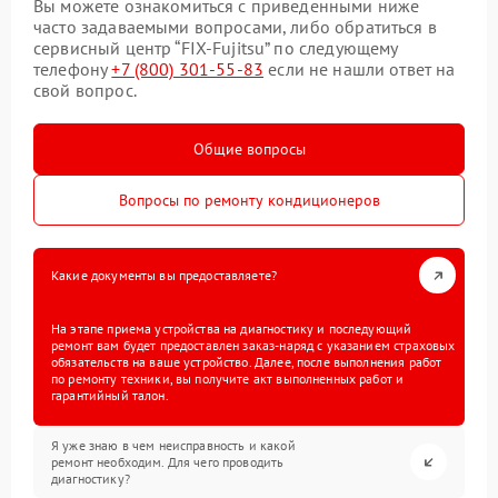
Вы можете ознакомиться с приведенными ниже
часто задаваемыми вопросами, либо обратиться в
сервисный центр “FIX-Fujitsu” по следующему
телефону
+7 (800) 301-55-83
если не нашли ответ на
свой вопрос.
Общие вопросы
Вопросы по ремонту кондиционеров
Какие документы вы предоставляете?
На этапе приема устройства на диагностику и последующий
ремонт вам будет предоставлен заказ-наряд с указанием страховых
обязательств на ваше устройство. Далее, после выполнения работ
по ремонту техники, вы получите акт выполненных работ и
гарантийный талон.
Я уже знаю в чем неисправность и какой
ремонт необходим. Для чего проводить
диагностику?